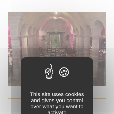
This site uses cookies
and gives you control
100 couverts / 58 couchages
over what you want to
activate