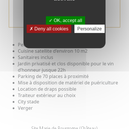
(un dortoir de 10 couchages
supplémentaires peut être ouvert si
nécessaire)
OK, accept all
Deny all cookies
Personalize
Petite salle Moyenâgeuse
Cuisine satellite d’environ 10 m2
Sanitaires inclus
Jardin privatisé et clos disponible pour le vin
d’honneur jusque 22h
Parking de 70 places à proximité
Mise à disposition de matériel de puériculture
Location de draps possible
Traiteur extérieur au choix
City stade
Verger
Site Marie de Bourgogne (Château)